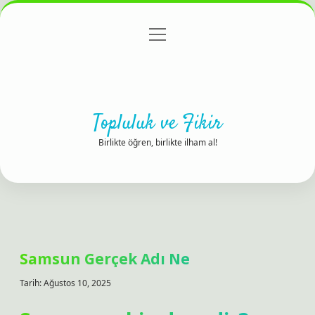
menüyü
Anasayfa
Gizlilik Politikası
Yasal Uyarı
aç
Hakkımızda
Topluluk ve Fikir
Birlikte öğren, birlikte ilham al!
Samsun Gerçek Adı Ne
Tarih: Ağustos 10, 2025