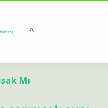
akkımızda
msak Mı