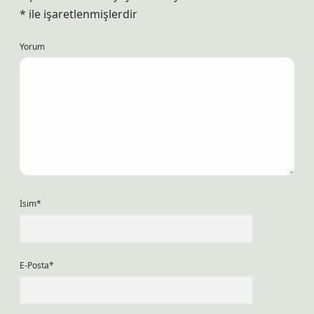
*
ile işaretlenmişlerdir
Yorum
İsim*
E-Posta*