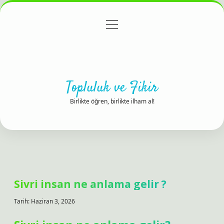
menüyü
Anasayfa
Gizlilik Politikası
Yasal Uyarı
aç
Hakkımızda
Topluluk ve Fikir
Birlikte öğren, birlikte ilham al!
Sivri insan ne anlama gelir ?
Tarih: Haziran 3, 2026