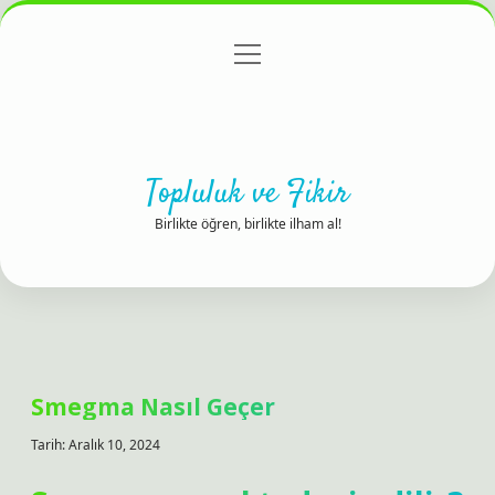
menüyü
Anasayfa
Gizlilik Politikası
Yasal Uyarı
aç
Hakkımızda
Topluluk ve Fikir
Birlikte öğren, birlikte ilham al!
Smegma Nasıl Geçer
Tarih: Aralık 10, 2024