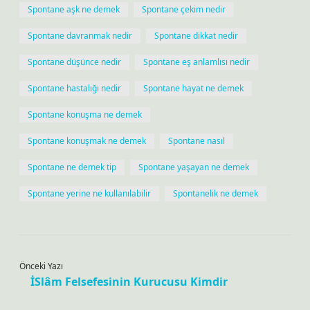
Spontane aşk ne demek
Spontane çekim nedir
Spontane davranmak nedir
Spontane dikkat nedir
Spontane düşünce nedir
Spontane eş anlamlısı nedir
Spontane hastalığı nedir
Spontane hayat ne demek
Spontane konuşma ne demek
Spontane konuşmak ne demek
Spontane nasıl
Spontane ne demek tip
Spontane yaşayan ne demek
Spontane yerine ne kullanılabilir
Spontanelik ne demek
Önceki Yazı
İSlâm Felsefesinin Kurucusu Kimdir