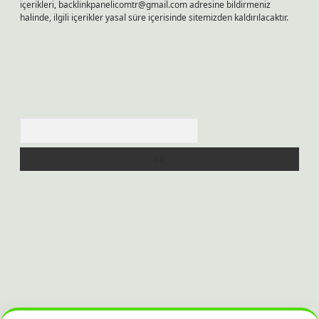
içerikleri,
backlinkpanelicomtr@gmail.com
adresine bildirmeniz
halinde, ilgili içerikler yasal süre içerisinde sitemizden kaldırılacaktır.
Arama
bet bahis sitesi