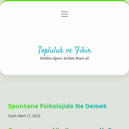
menüyü
Anasayfa
Gizlilik Politikası
Yasal Uyarı
aç
Hakkımızda
Topluluk ve Fikir
Birlikte öğren, birlikte ilham al!
Spontane Psikolojide Ne Demek
Tarih: Mart 17, 2025