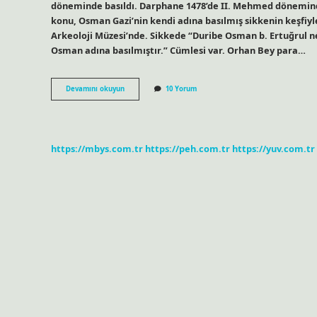
döneminde basıldı. Darphane 1478’de II. Mehmed dönemind
konu, Osman Gazi’nin kendi adına basılmış sikkenin keşfiyl
Arkeoloji Müzesi’nde. Sikkede “Duribe Osman b. Ertuğrul né
Osman adına basılmıştır.” Cümlesi var. Orhan Bey para…
Osmanlı
Devamını okuyun
10 Yorum
Parasını
Kim
Bastırdı
https://mbys.com.tr
https://peh.com.tr
https://yuv.com.tr