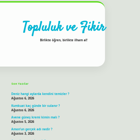
Topluluk ve Fikir
Birlikte öğren, birlikte ilham al!
Sidebar
ilbet bahis sitesi
Son Yazılar
Deniz hangi aylarda kendini temizler ?
Ağustos 6, 2026
Kumkuat kaç günde bir sulanır ?
Ağustos 6, 2026
Avene güneş kremi kimin malı ?
Ağustos 5, 2026
Amon’un gerçek adı nedir ?
Ağustos 3, 2026