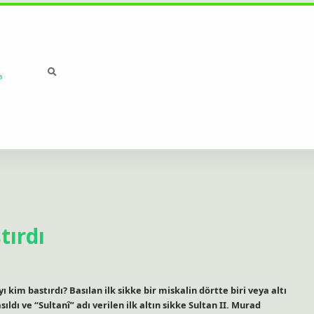
a
tırdı
ı kim bastırdı? Basılan ilk sikke bir miskalin dörtte biri veya altı
ldı ve “Sultanî” adı verilen ilk altın sikke Sultan II. Murad