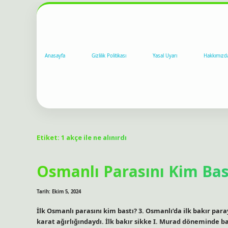
Anasayfa
Gizlilik Politikası
Yasal Uyarı
Hakkımızd
Etiket:
1 akçe ile ne alınırdı
Osmanlı Parasını Kim Bas
Tarih: Ekim 5, 2024
İlk Osmanlı parasını kim bastı? 3. Osmanlı’da ilk bakır paray
karat ağırlığındaydı. İlk bakır sikke I. Murad döneminde bası