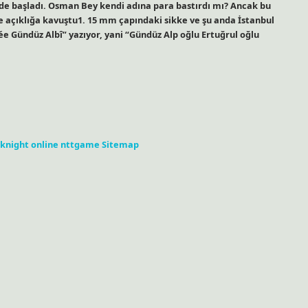
e başladı. Osman Bey kendi adına para bastırdı mı? Ancak bu
e açıklığa kavuştu1. 15 mm çapındaki sikke ve şu anda İstanbul
e Gündüz Albî” yazıyor, yani “Gündüz Alp oğlu Ertuğrul oğlu
knight online
nttgame
Sitemap