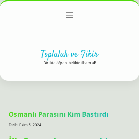
menüyü
Anasayfa
Gizlilik Politikası
Yasal Uyarı
aç
Hakkımızda
Topluluk ve Fikir
Birlikte öğren, birlikte ilham al!
Osmanlı Parasını Kim Bastırdı
Tarih: Ekim 5, 2024