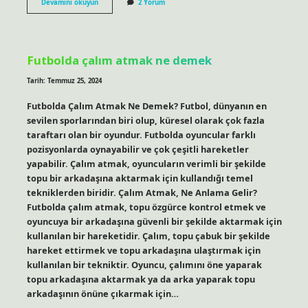
Sosyal
Devamını okuyun
2 Yorum
medya
yönetimi
nedir
ne
iş
Futbolda çalım atmak ne demek
yapar
Tarih: Temmuz 25, 2024
Futbolda Çalım Atmak Ne Demek? Futbol, dünyanın en
sevilen sporlarından biri olup, küresel olarak çok fazla
taraftarı olan bir oyundur. Futbolda oyuncular farklı
pozisyonlarda oynayabilir ve çok çeşitli hareketler
yapabilir. Çalım atmak, oyuncuların verimli bir şekilde
topu bir arkadaşına aktarmak için kullandığı temel
tekniklerden biridir. Çalım Atmak, Ne Anlama Gelir?
Futbolda çalım atmak, topu özgürce kontrol etmek ve
oyuncuya bir arkadaşına güvenli bir şekilde aktarmak için
kullanılan bir hareketidir. Çalım, topu çabuk bir şekilde
hareket ettirmek ve topu arkadaşına ulaştırmak için
kullanılan bir tekniktir. Oyuncu, çalımını öne yaparak
topu arkadaşına aktarmak ya da arka yaparak topu
arkadaşının önüne çıkarmak için…