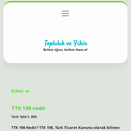
menüyü
Anasayfa
Gizlilik Politikası
Yasal Uyarı
aç
Hakkımızda
Topluluk ve Fikir
Birlikte öğren, birlikte ilham al!
Etiket:
al
TTK 198 nedir
Tarih: Eylül 5, 2024
TTK 198 Nedir? TTK 198, Türk Ticaret Kanunu olarak bilinen