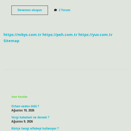
Futbolda
Devamını okuyun
2 Yorum
çalım
atmak
ne
demek
https://mbys.com.tr
https://peh.com.tr
https://yuv.com.tr
Sitemap
Sidebar
Son Yazılar
Orhan neden öldü ?
Ağustos 10, 2026
Vergi kabahati ne demek ?
Ağustos 9, 2026
Kürtçe hangi alfabeyi kullanıyor ?