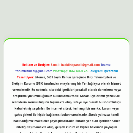
tesi
Reklam ve İletişim:
E-mail:
backlinkpaneli@gmail.com
Teams:
forumhizmeti@gmail.com
Whatsapp: 0262 606 0 726
Telegram: @karabul
Yasal Uyarı:
Sitemiz, 5651 Sayılı Kanun gereğince Bilgi Teknolojileri ve
İletişim Kurumu (BTK) tarafından onaylanmış bir Yer Sağlayıcı olarak hizmet
vermektedir. Bu nedenle, sitedeki içerikleri proaktif olarak denetleme veya
araştırma yükümlülüğümüz bulunmamaktadır. Ancak, üyelerimiz yazdıkları
içeriklerin sorumluluğunu taşımakta olup, siteye üye olarak bu sorumluluğu
kabul etmiş sayılırlar. Bu internet sitesi, herhangi bir marka, kurum veya
şahıs şirketi ile hiçbir bağlantısı bulunmamaktadır. Sitede yalnızca kendi
hazırladığımız makaleler paylaşılmaktadır. Burada yer alan içerikler haber
niteliği taşımamakta olup, gerçek kurum ve kişiler hakkında paylaşım