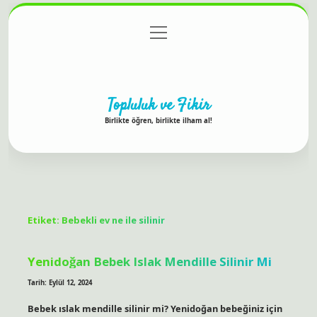
menüyü
Anasayfa
Gizlilik Politikası
Yasal Uyarı
aç
Hakkımızda
Topluluk ve Fikir
Birlikte öğren, birlikte ilham al!
Etiket:
Bebekli ev ne ile silinir
Yenidoğan Bebek Islak Mendille Silinir Mi
Tarih: Eylül 12, 2024
Bebek ıslak mendille silinir mi? Yenidoğan bebeğiniz için