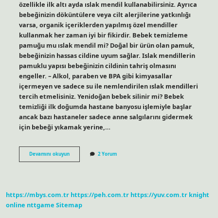
özellikle ilk altı ayda ıslak mendil kullanabilirsiniz. Ayrıca
bebeğinizin döküntülere veya cilt alerjilerine yatkınlığı
varsa, organik içeriklerden yapılmış özel mendiller
kullanmak her zaman iyi bir fikirdir. Bebek temizleme
pamuğu mu ıslak mendil mi? Doğal bir ürün olan pamuk,
bebeğinizin hassas cildine uyum sağlar. Islak mendillerin
pamuklu yapısı bebeğinizin cildinin tahriş olmasını
engeller. – Alkol, paraben ve BPA gibi kimyasallar
içermeyen ve sadece su ile nemlendirilen ıslak mendilleri
tercih etmelisiniz. Yenidoğan bebek silinir mi? Bebek
temizliği ilk doğumda hastane banyosu işlemiyle başlar
ancak bazı hastaneler sadece anne salgılarını gidermek
için bebeği yıkamak yerine,…
Yenidoğan
Devamını okuyun
2 Yorum
Bebek
Islak
Mendille
Silinir
Mi
https://mbys.com.tr
https://peh.com.tr
https://yuv.com.tr
knight
online
nttgame
Sitemap