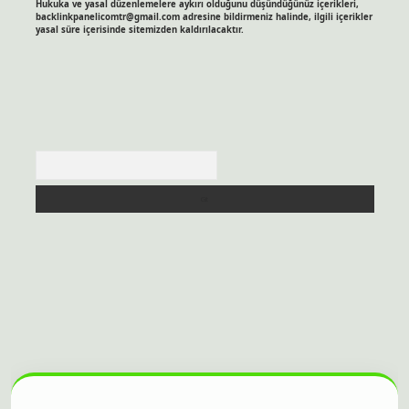
Hukuka ve yasal düzenlemelere aykırı olduğunu düşündüğünüz içerikleri,
backlinkpanelicomtr@gmail.com
adresine bildirmeniz halinde, ilgili içerikler
yasal süre içerisinde sitemizden kaldırılacaktır.
Arama
his sitesi