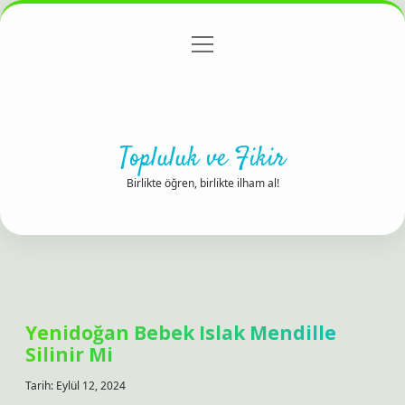
menüyü
Anasayfa
Gizlilik Politikası
Yasal Uyarı
aç
Hakkımızda
Topluluk ve Fikir
Birlikte öğren, birlikte ilham al!
Yenidoğan Bebek Islak Mendille
Silinir Mi
Tarih: Eylül 12, 2024