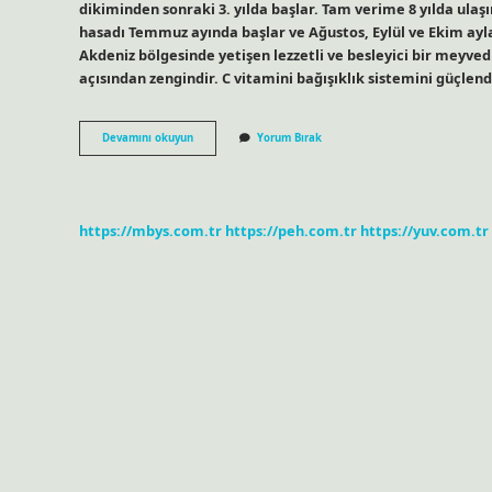
dikiminden sonraki 3. yılda başlar. Tam verime 8 yılda ula
hasadı Temmuz ayında başlar ve Ağustos, Eylül ve Ekim ayla
Akdeniz bölgesinde yetişen lezzetli ve besleyici bir meyvedi
açısından zengindir. C vitamini bağışıklık sistemini güçlen
Dikenli
Devamını okuyun
Yorum Bırak
Incir
Hangi
Ilde
Yetişir
https://mbys.com.tr
https://peh.com.tr
https://yuv.com.tr