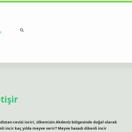
a
tişir
indistan cevizi inciri, ülkemizin Akdeniz bölgesinde doğal olarak
li incir kaç yılda meyve verir? Meyve hasadı dikenli incir