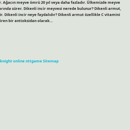
şır. Ağacın meyve ömrü 20 yıl veya daha fazladır. Ülkemizde meyve
rında sürer. Dikenli incir meyvesi nerede bulunur? Dikenli armut,
r. Dikenli incir neye faydalıdır? Dikenli armut özellikle C vitamini
diren bir antioksidan olarak…
knight online
nttgame
Sitemap