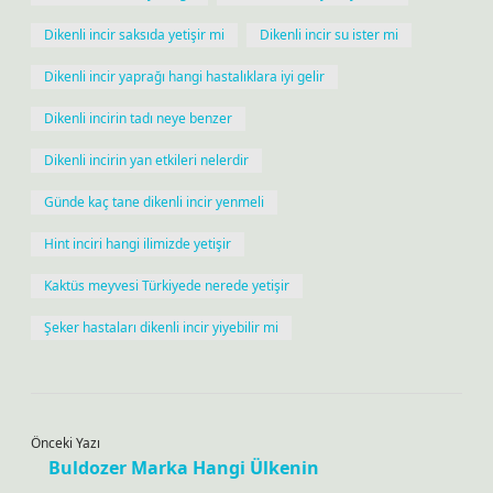
Dikenli incir saksıda yetişir mi
Dikenli incir su ister mi
Dikenli incir yaprağı hangi hastalıklara iyi gelir
Dikenli incirin tadı neye benzer
Dikenli incirin yan etkileri nelerdir
Günde kaç tane dikenli incir yenmeli
Hint inciri hangi ilimizde yetişir
Kaktüs meyvesi Türkiyede nerede yetişir
Şeker hastaları dikenli incir yiyebilir mi
Önceki Yazı
Buldozer Marka Hangi Ülkenin