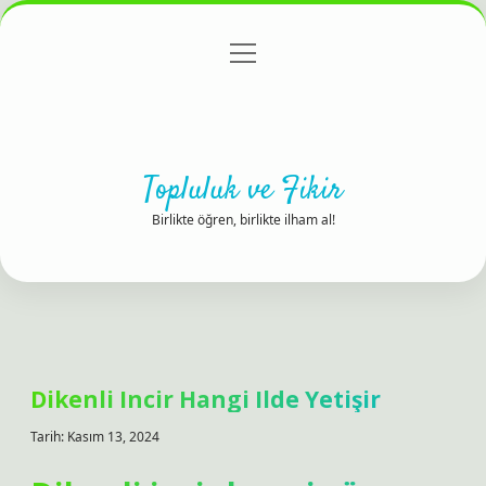
menüyü
Anasayfa
Gizlilik Politikası
Yasal Uyarı
aç
Hakkımızda
Topluluk ve Fikir
Birlikte öğren, birlikte ilham al!
Dikenli Incir Hangi Ilde Yetişir
Tarih: Kasım 13, 2024