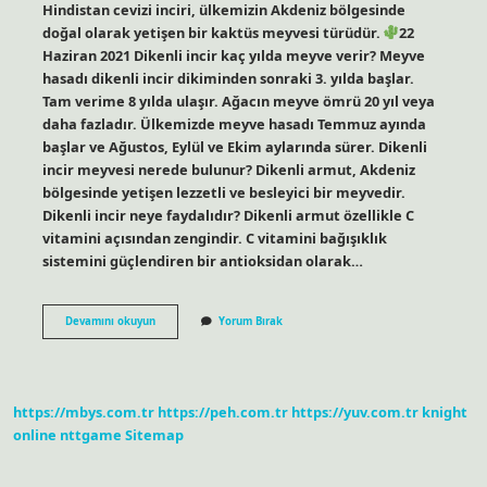
Hindistan cevizi inciri, ülkemizin Akdeniz bölgesinde
doğal olarak yetişen bir kaktüs meyvesi türüdür.
22
Haziran 2021 Dikenli incir kaç yılda meyve verir? Meyve
hasadı dikenli incir dikiminden sonraki 3. yılda başlar.
Tam verime 8 yılda ulaşır. Ağacın meyve ömrü 20 yıl veya
daha fazladır. Ülkemizde meyve hasadı Temmuz ayında
başlar ve Ağustos, Eylül ve Ekim aylarında sürer. Dikenli
incir meyvesi nerede bulunur? Dikenli armut, Akdeniz
bölgesinde yetişen lezzetli ve besleyici bir meyvedir.
Dikenli incir neye faydalıdır? Dikenli armut özellikle C
vitamini açısından zengindir. C vitamini bağışıklık
sistemini güçlendiren bir antioksidan olarak…
Dikenli
Devamını okuyun
Yorum Bırak
Incir
Hangi
Ilde
Yetişir
https://mbys.com.tr
https://peh.com.tr
https://yuv.com.tr
knight
online
nttgame
Sitemap