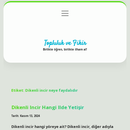
menüyü
Anasayfa
Gizlilik Politikası
Yasal Uyarı
aç
Hakkımızda
Topluluk ve Fikir
Birlikte öğren, birlikte ilham al!
Etiket:
Dikenli incir neye faydalıdır
Dikenli Incir Hangi Ilde Yetişir
Tarih: Kasım 13, 2024
Dikenli incir hangi yöreye ait? Dikenli incir, diğer adıyla