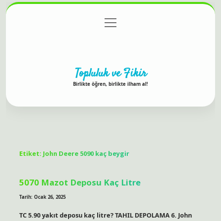
menüyü
Anasayfa
Gizlilik Politikası
Yasal Uyarı
aç
Hakkımızda
Topluluk ve Fikir
Birlikte öğren, birlikte ilham al!
Etiket:
John Deere 5090 kaç beygir
5070 Mazot Deposu Kaç Litre
Tarih: Ocak 26, 2025
TC 5.90 yakıt deposu kaç litre? TAHIL DEPOLAMA 6. John