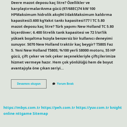
Deere mazot deposu kaç litre? Özellikler ve
karşılaştırmalarAnma gücü (97/68EC)74 kW 100
HPMaksimum hidrolik akış94 l/dakMaksimum kaldırma
kapasitesi3.600 kgYakıt tankı kapasitesi177 l TC 5.80
mazot deposu kaç litre? Türk yapımı New Holland TC 5.80
biçerdöver; 6.400 litrelik tank kapasitesi ve 72 l/sn’lik
yüksek boşaltma hızıyla benzersiz bir kullanıcı deneyimi
sunuyor. 5070 New Holland traktör kaç beygir? T580S Faz
5. Yeni New Holland T580S; %100 yerli S8000 motoru, 55 HP
gücü, çift çeker ve tek çeker seçenekleriyle çiftçilerimize
hizmet vermeye hazır. Hem çok yönlülüğü hem de boyut
avantajıyla öne çıkan seriyi…
5070
Devamını okuyun
Yorum Bırak
Mazot
Deposu
Kaç
Litre
https://mbys.com.tr
https://peh.com.tr
https://yuv.com.tr
knight
online
nttgame
Sitemap