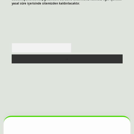
yasal süre içerisinde sitemizden kaldırılacaktır.
Arama
sitesi