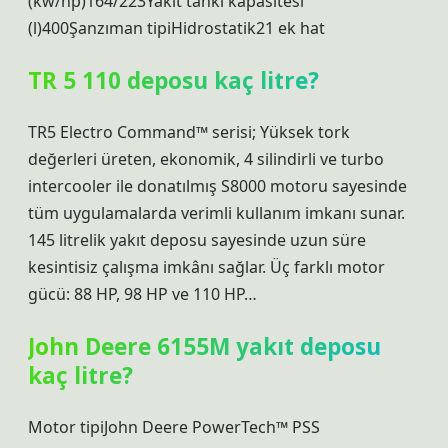
(kw/hp)164/223Yakıt tankı kapasitesi
(l)400Şanzıman tipiHidrostatik21 ek hat
TR 5 110 deposu kaç litre?
TR5 Electro Command™ serisi; Yüksek tork
değerleri üreten, ekonomik, 4 silindirli ve turbo
intercooler ile donatılmış S8000 motoru sayesinde
tüm uygulamalarda verimli kullanım imkanı sunar.
145 litrelik yakıt deposu sayesinde uzun süre
kesintisiz çalışma imkânı sağlar. Üç farklı motor
gücü: 88 HP, 98 HP ve 110 HP…
John Deere 6155M yakıt deposu
kaç litre?
Motor tipiJohn Deere PowerTech™ PSS