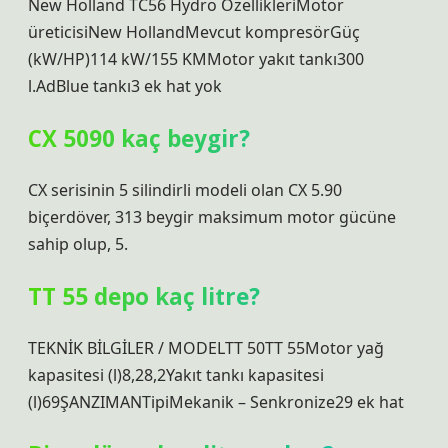
New Holland TC56 Hydro ÖzellikleriMotor
üreticisiNew HollandMevcut kompresörGüç
(kW/HP)114 kW/155 KMMotor yakıt tankı300
l.AdBlue tankı3 ek hat yok
CX 5090 kaç beygir?
CX serisinin 5 silindirli modeli olan CX 5.90
biçerdöver, 313 beygir maksimum motor gücüne
sahip olup, 5.
TT 55 depo kaç litre?
TEKNİK BİLGİLER / MODELTT 50TT 55Motor yağ
kapasitesi (l)8,28,2Yakıt tankı kapasitesi
(l)69ŞANZIMANTipiMekanik – Senkronize29 ek hat