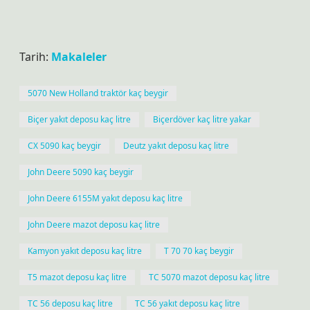
Tarih:
Makaleler
5070 New Holland traktör kaç beygir
Biçer yakıt deposu kaç litre
Biçerdöver kaç litre yakar
CX 5090 kaç beygir
Deutz yakıt deposu kaç litre
John Deere 5090 kaç beygir
John Deere 6155M yakıt deposu kaç litre
John Deere mazot deposu kaç litre
Kamyon yakıt deposu kaç litre
T 70 70 kaç beygir
T5 mazot deposu kaç litre
TC 5070 mazot deposu kaç litre
TC 56 deposu kaç litre
TC 56 yakıt deposu kaç litre