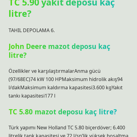
TC 5.90 yakıt deposu kaç
litre?
TAHIL DEPOLAMA 6.
John Deere mazot deposu kaç
litre?
Özellikler ve karşılaştırmalarAnma gücü
(97/68EC)74 kW 100 HPMaksimum hidrolik akış94
l/dakMaksimum kaldırma kapasitesi3.600 kgYakıt
tankı kapasitesi177 l
TC 5.80 mazot deposu kaç litre?
Türk yapımı New Holland TC 5.80 biçerdöver; 6.400
litrelik tank kapasitesi ve 72 l/sn’lik yüksek boşaltma