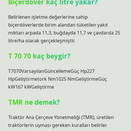
Biçerdöver kaç litre yakar?
Belirlenen işletme değerlerine sahip
biçerdöverlerde birim alandan tüketilen yakıt
miktarı arpada 11,3, buğdayda 11,7 ve çavdarda 25
litre/ha olarak gerçekleşmiştir.
T 70 70 kaç beygir?
T7070VarsayılanGüncellemeGüç Hp227
HpGeliştirmetork Nm1025 NmGeliştirmeGüç
kW167 kWGeliştirme
TMR ne demek?
Traktör Ana Çerçeve Yönetmeliği (TMR), üretilen
traktörlerin uyması gereken kuralları belirler.