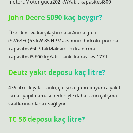
motoruMotor gücü202 kWYakıt kapasitesi800 l
John Deere 5090 kaç beygir?
Özellikler ve karşılaştırmalarAnma gücü
(97/68EC)63 kW 85 HPMaksimum hidrolik pompa
kapasitesi94 l/dakMaksimum kaldırma
kapasitesi3.600 kgYakıt tankı kapasitesi177 l
Deutz yakıt deposu kaç litre?
435 litrelik yakıt tankı, çalışma günü boyunca yakıt
ikmali yapılmaması nedeniyle daha uzun çalışma
saatlerine olanak sağlıyor.
TC 56 deposu kaç litre?