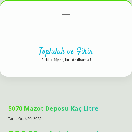
menüyü
Anasayfa
Gizlilik Politikası
Yasal Uyarı
aç
Hakkımızda
Topluluk ve Fikir
Birlikte öğren, birlikte ilham al!
5070 Mazot Deposu Kaç Litre
Tarih: Ocak 26, 2025