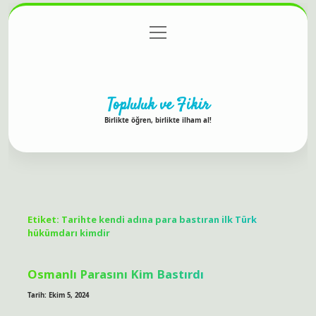
menüyü
Anasayfa
Gizlilik Politikası
Yasal Uyarı
aç
Hakkımızda
Topluluk ve Fikir
Birlikte öğren, birlikte ilham al!
Etiket:
Tarihte kendi adına para bastıran ilk Türk
hükümdarı kimdir
Osmanlı Parasını Kim Bastırdı
Tarih: Ekim 5, 2024