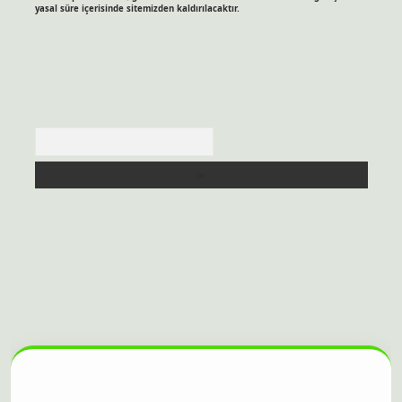
yasal süre içerisinde sitemizden kaldırılacaktır.
Arama
sitesi