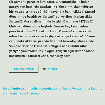
İlk Osmanlı parasını kim bastı? 3. Osmanlı’da ilk bakır
parayı kim bastırdı? Basılan ilk sikke bir miskalin dörtte
biri veya altı karat ağırlığındaydı. İlk bakır sikke I. Murad
döneminde basıldı ve “Sultanî” adı verilen ilk altın sikke
Sultan II. Murad döneminde basıldı. Darphane 1478’de II.
Mehmed döneminde başladı. Osman Bey kendi adına
para bastırdı mı? Ancak bu konu, Osman Gazi’nin kendi
adına basılmış sikkenin keşfiyle açıklığa kavuştu1. 15 mm
çapındaki sikke ve şu anda İstanbul Arkeoloji Müzesi’nde.
Sikkede “Duribe Osman b. Ertuğrul née Gündüz Albî”
yazıyor, yani “Gündüz Alp oğlu Ertuğrul oğlu Osman adına
basılmıştır.” Cümlesi var. Orhan Bey para…
Osmanlı
Devamını okuyun
10 Yorum
Parasını
Kim
Bastırdı
https://mbys.com.tr
https://peh.com.tr
https://yuv.com.tr
knight
online
nttgame
Sitemap