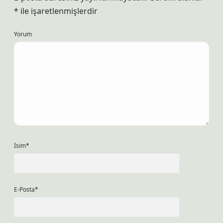
*
ile işaretlenmişlerdir
Yorum
İsim*
E-Posta*