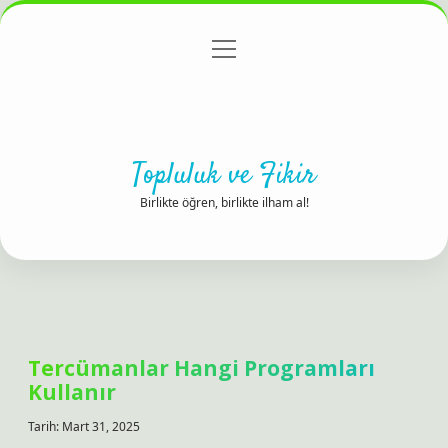
menüyü
Anasayfa
Gizlilik Politikası
Yasal Uyarı
aç
Hakkımızda
Topluluk ve Fikir
Birlikte öğren, birlikte ilham al!
Tercümanlar Hangi Programları
Kullanır
Tarih: Mart 31, 2025