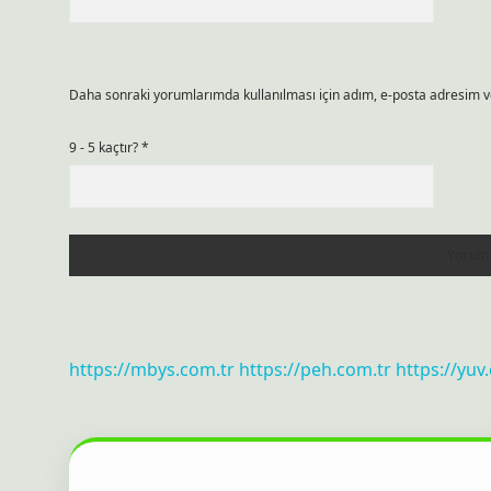
Daha sonraki yorumlarımda kullanılması için adım, e-posta adresim ve
9 - 5 kaçtır?
*
https://mbys.com.tr
https://peh.com.tr
https://yuv