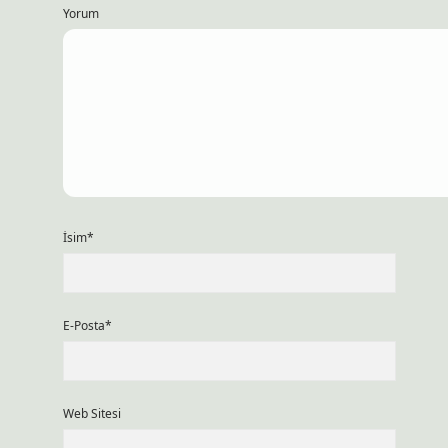
Yorum
İsim*
E-Posta*
Web Sitesi