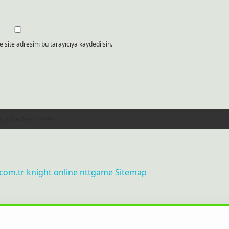
 site adresim bu tarayıcıya kaydedilsin.
.com.tr
knight online
nttgame
Sitemap