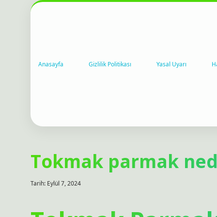
Anasayfa
Gizlilik Politikası
Yasal Uyarı
H
Tokmak parmak ned
Tarih: Eylül 7, 2024