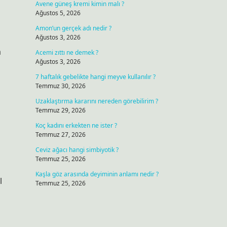
Avene güneş kremi kimin malı ?
Ağustos 5, 2026
Amon’un gerçek adı nedir ?
Ağustos 3, 2026
a
Acemi zıttı ne demek ?
Ağustos 3, 2026
7 haftalık gebelikte hangi meyve kullanılır ?
Temmuz 30, 2026
Uzaklaştırma kararını nereden görebilirim ?
Temmuz 29, 2026
Koç kadını erkekten ne ister ?
Temmuz 27, 2026
Ceviz ağacı hangi simbiyotik ?
Temmuz 25, 2026
Kaşla göz arasında deyiminin anlamı nedir ?
l
Temmuz 25, 2026