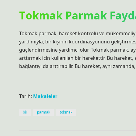
Tokmak Parmak Fayda
Tokmak parmak, hareket kontrolü ve mükemmeliyetçi
yardımıyla, bir kişinin koordinasyonunu geliştirmes
güçlendirmesine yardımcı olur. Tokmak parmak, a
arttırmak için kullanılan bir harekettir. Bu hareket,
bağlantıyı da arttırabilir. Bu hareket, aynı zamanda, f
Tarih:
Makaleler
bir
parmak
tokmak