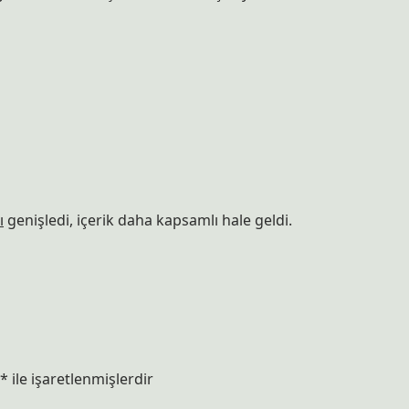
ı
genişledi, içerik daha
kapsamlı
hale geldi.
*
ile işaretlenmişlerdir