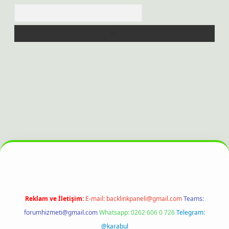
Arama
itesi
Reklam ve İletişim:
E-mail:
backlinkpaneli@gmail.com
Teams:
forumhizmeti@gmail.com
Whatsapp: 0262 606 0 726
Telegram:
@karabul