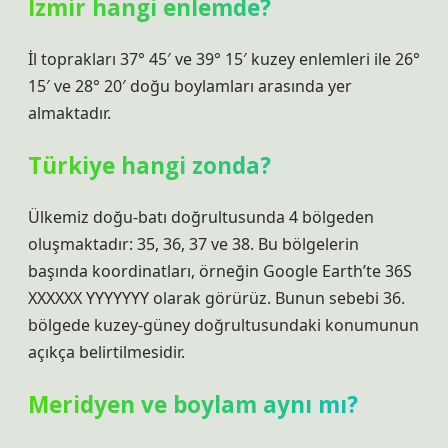
İzmir hangi enlemde?
İl toprakları 37° 45′ ve 39° 15′ kuzey enlemleri ile 26°
15′ ve 28° 20′ doğu boylamları arasında yer
almaktadır.
Türkiye hangi zonda?
Ülkemiz doğu-batı doğrultusunda 4 bölgeden
oluşmaktadır: 35, 36, 37 ve 38. Bu bölgelerin
başında koordinatları, örneğin Google Earth’te 36S
XXXXXX YYYYYYY olarak görürüz. Bunun sebebi 36.
bölgede kuzey-güney doğrultusundaki konumunun
açıkça belirtilmesidir.
Meridyen ve boylam aynı mı?