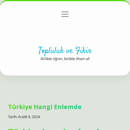
menüyü
Anasayfa
Gizlilik Politikası
Yasal Uyarı
aç
Hakkımızda
Topluluk ve Fikir
Birlikte öğren, birlikte ilham al!
Türkiye Hangi Enlemde
Tarih: Aralık 9, 2024