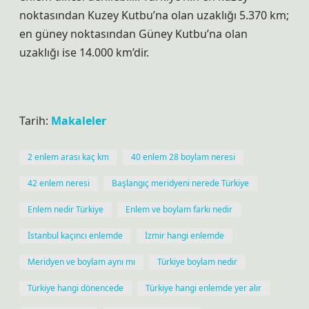
noktasından Kuzey Kutbu’na olan uzaklığı 5.370 km;
en güney noktasından Güney Kutbu’na olan
uzaklığı ise 14.000 km’dir.
Tarih:
Makaleler
2 enlem arası kaç km
40 enlem 28 boylam neresi
42 enlem neresi
Başlangıç meridyeni nerede Türkiye
Enlem nedir Türkiye
Enlem ve boylam farkı nedir
İstanbul kaçıncı enlemde
İzmir hangi enlemde
Meridyen ve boylam aynı mı
Türkiye boylam nedir
Türkiye hangi dönencede
Türkiye hangi enlemde yer alır