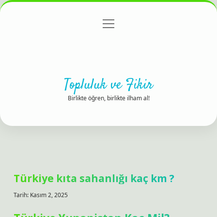
menüyü
Anasayfa
Gizlilik Politikası
Yasal Uyarı
aç
Hakkımızda
Topluluk ve Fikir
Birlikte öğren, birlikte ilham al!
Türkiye kıta sahanlığı kaç km ?
Tarih: Kasım 2, 2025