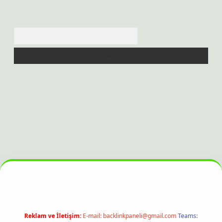
Arama
bet bahis sitesi
Reklam ve İletişim:
E-mail:
backlinkpaneli@gmail.com
Teams: