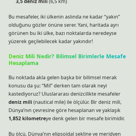
3,5 deniz mili
(6,5 km)
Bu mesafeler, iki ülkenin aslında ne kadar “yakın”
olduğunu gözler önüne serer. Yani, haritada ayrı
görünen bu iki ülke, bazı noktalarda neredeyse
yüzerek geçilebilecek kadar yakındır!
Deniz Mili Nedir? Bilimsel Birimlerle Mesafe
Hesaplama
Bu noktada akla gelen başka bir bilimsel merak
konusu da şu: “Mil” derken tam olarak neyi
kastediyoruz? Uluslararası denizcilikte mesafeler
deniz mili
(nautical mile) ile ölçülür. Bir deniz mili,
Dünya’nın çevresine göre hesaplanan ve yaklaşık
1,852 kilometre
ye denk gelen bir mesafe birimidir.
Bu ölçü, Dünya’nın elipsoidal şekline ve meridyen