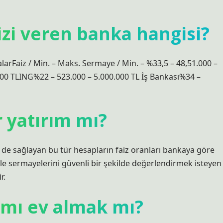
zi veren banka hangisi?
rFaiz / Min. – Maks. Sermaye / Min. – %33,5 – 48,51.000 –
00 TLING%22 – 523.000 – 5.000.000 TL İş Bankası%34 –
r yatırım mı?
ri de sağlayan bu tür hesapların faiz oranları bankaya göre
le sermayelerini güvenli bir şekilde değerlendirmek isteyen
r.
 mı ev almak mı?