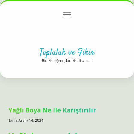
menüyü
Anasayfa
Gizlilik Politikası
Yasal Uyarı
aç
Hakkımızda
Topluluk ve Fikir
Birlikte öğren, birlikte ilham al!
Yağlı Boya Ne Ile Karıştırılır
Tarih: Aralık 14, 2024