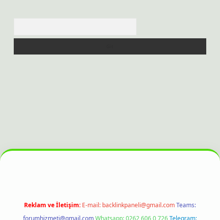
Arama
t bahis sitesi
Reklam ve İletişim:
E-mail:
backlinkpaneli@gmail.com
Teams:
forumhizmeti@gmail.com
Whatsapp: 0262 606 0 726
Telegram: