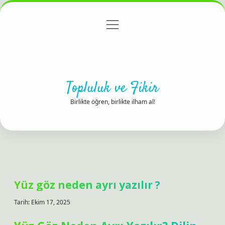
menüyü
Anasayfa
Gizlilik Politikası
Yasal Uyarı
aç
Hakkımızda
Topluluk ve Fikir
Birlikte öğren, birlikte ilham al!
Yüz göz neden ayrı yazılır ?
Tarih: Ekim 17, 2025