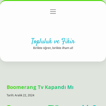
menüyü
Anasayfa
Gizlilik Politikası
Yasal Uyarı
aç
Hakkımızda
Topluluk ve Fikir
Birlikte öğren, birlikte ilham al!
Boomerang Tv Kapandı Mı
Tarih: Aralık 22, 2024