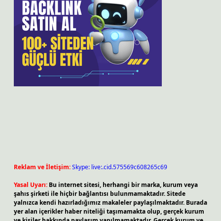
Reklam ve İletişim:
Skype: live:.cid.575569c608265c69
Yasal Uyarı:
Bu internet sitesi, herhangi bir marka, kurum veya
şahıs şirketi ile hiçbir bağlantısı bulunmamaktadır. Sitede
yalnızca kendi hazırladığımız makaleler paylaşılmaktadır. Burada
yer alan içerikler haber niteliği taşımamakta olup, gerçek kurum
ve kişiler hakkında paylaşım yapılmamaktadır. Gerçek kurum ve