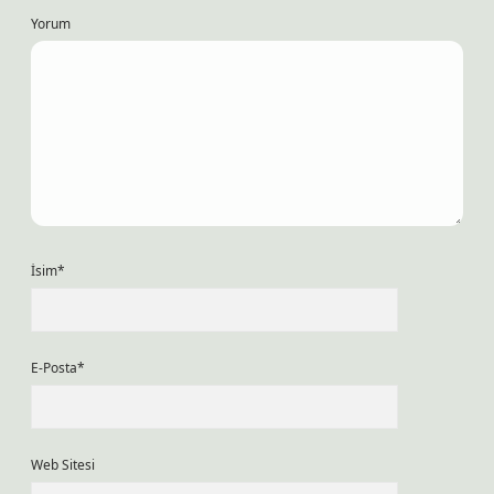
Yorum
İsim*
E-Posta*
Web Sitesi