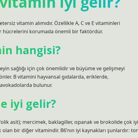
itamin iyi gelir?
rsiz vitamin alımıdır. Özellikle A, C ve E vitaminleri
ir hücrelerini korumada önemli bir faktördür.
min hangisi?
 beyin sağlığı için çok önemlidir ve büyüme ve gelişmeyi
 önler. B vitamini hayvansal gıdalarda, eriklerde,
 avokadolarda bulunur.
 iyi gelir?
lik asit); mercimek, baklagiller, ıspanak ve brokolide çok iy
lan bir diğer vitamindir. B6’nın iyi kaynakları şunlardır: to