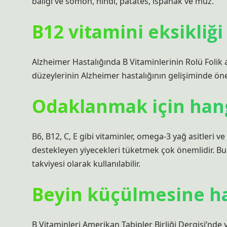
balığı ve somon, hindi, patates, ıspanak ve muz.
B12 vitamini eksikliğ
Alzheimer Hastalığında B Vitaminlerinin Rolü Folik a
düzeylerinin Alzheimer hastalığının gelişiminde öne
Odaklanmak için hang
B6, B12, C, E gibi vitaminler, omega-3 yağ asitler
destekleyen yiyecekleri tüketmek çok önemlidir. Bu 
takviyesi olarak kullanılabilir.
Beyin küçülmesine han
B Vitaminleri Amerikan Tabipler Birliği Dergisi’nde