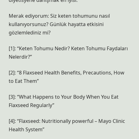
diyetisyene danışmak en iyisi.
Merak ediyorum: Siz keten tohumunu nasıl
kullanıyorsunuz? Günlük hayatta etkisini
gözlemlediniz mi?
[1]: “Keten Tohumu Nedir? Keten Tohumu Faydaları
Nelerdir?”
[2]: “8 Flaxseed Health Benefits, Precautions, How
to Eat Them”
[3]: “What Happens to Your Body When You Eat
Flaxseed Regularly”
[4]: “Flaxseed: Nutritionally powerful – Mayo Clinic
Health System”