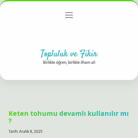
menüyü
Anasayfa
Gizlilik Politikası
Yasal Uyarı
aç
Hakkımızda
Topluluk ve Fikir
Birlikte öğren, birlikte ilham al!
Keten tohumu devamlı kullanılır mı
?
Tarih: Aralık 8, 2025