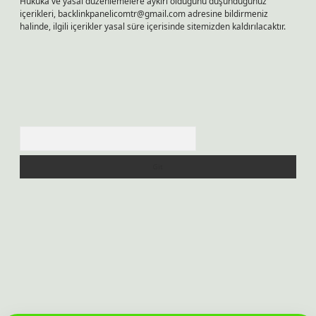
Hukuka ve yasal düzenlemelere aykırı olduğunu düşündüğünüz
içerikleri,
backlinkpanelicomtr@gmail.com
adresine bildirmeniz
halinde, ilgili içerikler yasal süre içerisinde sitemizden kaldırılacaktır.
Arama
bet bahis sitesi