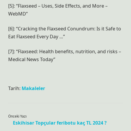
[5]: “Flaxseed – Uses, Side Effects, and More –
WebMD”
[6]: “Cracking the Flaxseed Conundrum: Is it Safe to
Eat Flaxseed Every Day …”
[7]: “Flaxseed: Health benefits, nutrition, and risks –
Medical News Today”
Tarih:
Makaleler
Önceki Yazı
Eskihisar Topçular feribotu kaç TL 2024 ?