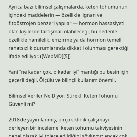
Ayrıca bazı bilimsel çalışmalarda, keten tohumunun
içindeki maddelerin — özellikle lignan ve
fitoöstrojen benzeri yapılar — hormon hassasiyeti
olan kişilerde tartışmalı olabileceği, bu nedenle
özellikle hamilelik, emzirme ya da hormon temelli
rahatsızlık durumlarında dikkatli olunması gerektiği
ifade ediliyor. ([WebMD][5])
Yani “ne kadar çok, o kadar iyi” mantığı bu besin için
geçerli değil. Ölçülü ve bilinçli kullanım önemli.
Bilimsel Veriler Ne Diyor: Sürekli Keten Tohumu
Güvenli mi?
2018’de yayımlanmış, birçok klinik çalışmayı
derleyen bir inceleme, keten tohumu takviyesinin
genel olarak iyi tolere edildiğini söylüyor; ancak çok