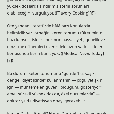
yüksek dozlarda sindirim sistemi sorunları
olabileceğini vurguluyor. ([Flavory Cooking][6])
Öte yandan literatürde hâlâ bazı konularda
belirsizlik var: örneğin, keten tohumu tüketiminin
bazı kanser riskleri, hormon hassasiyeti, gebelik ve
emzirme dönemleri üzerindeki uzun vadeli etkileri
konusunda kesin kanıt yok. ([Medical News Today]
[7])
Bu durum, keten tohumunu “günde 1–2 kaşık,
dengeli diyet içinde” kullanmanın — çoğu yetişkin
için — muhtemelen güvenli olduğunu gösteriyor;
ama “sürekli yüksek doz’da, özel durumlarda” —
doktor ya da diyetisyen onayı gerekebilir.
Kimler Dikkat Etmeli? Hangi Durumlarda Sınırlamak